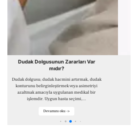
Yanlış Dudak Dolgusu Nasıl Anlaşılır?
Dudak dolgusu uygulaması sonrasında hastaların
en sık sorduğu sorulardan biri, ortaya çıkan
görünümün “normal iyileşme sürecine mi” yoksa
“yanlış...
Devamını oku ->