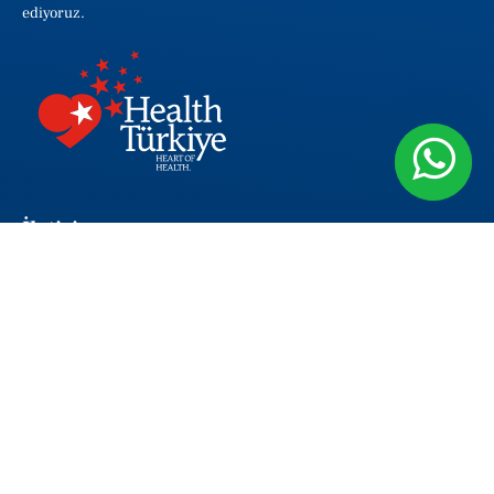
ediyoruz.
İletişim
Menderes Mah., Atışalanı Cd. 307. Sok No:2 Esenler/ İSTANBUL
Yol Tarifi
info@avicennahastane.com
0212 440 32 32